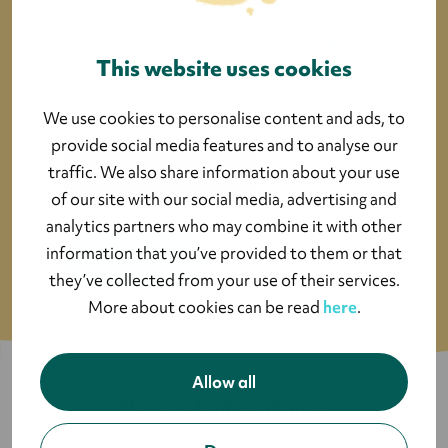
communications de Lyyti.
Vous pouvez consulter notre
politique de
This website uses cookies
confidentialité ici.
En cliquant sur « Soumettre », vous acceptez le
We use cookies to personalise content and ads, to
traitement de vos données par Lyyti.
provide social media features and to analyse our
traffic. We also share information about your use
of our site with our social media, advertising and
analytics partners who may combine it with other
information that you’ve provided to them or that
they’ve collected from your use of their services.
More about cookies can be read
here
.
Allow all
Ils nous font confiance