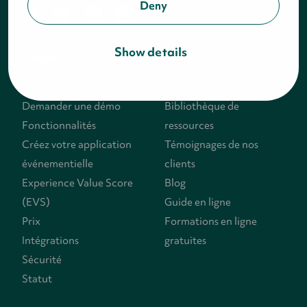
Deny
twitter
facebook
instagram
linkedin
Show details
Produit
Ressources
Pourquoi Lyyti ?
Événements
Demander une démo
Bibliothèque de
Fonctionnalités
ressources
Créez votre application
Témoignages de nos
événementielle
clients
Experience Value Score
Blog
(EVS)
Guide en ligne
Prix
Formations en ligne
Intégrations
gratuites
Sécurité
Statut