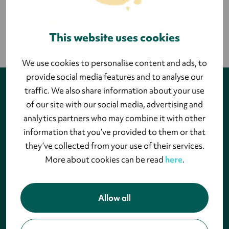
This website uses cookies
We use cookies to personalise content and ads, to
provide social media features and to analyse our
traffic. We also share information about your use
of our site with our social media, advertising and
analytics partners who may combine it with other
Lyyti est la plateforme de gestion d'événements tout-en-
information that you’ve provided to them or that
un qui aide les entreprises à créer des rencontres
they’ve collected from your use of their services.
professionnelles durables. Que ce soit un événement en
More about cookies can be read
here
.
présentiel, en ligne ou hybride, les fonctionnalités de
Lyyti vous permettent d'automatiser les inscriptions, la
Allow all
communication, la production de rapports et de
sondages, pour que chaque événement soit un succès.