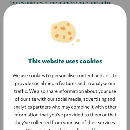
toutes uniques d'une manière ou d'une autre,
vous devez prendre en compte différents
aspects lors de leur développement. Les clients
de Lyyti peuvent utiliser notre API ouverte pour
récupérer des données et les utiliser pour leurs
propres besoins, par exemple pour créer des
calendriers de formation et d'événements pour
This website uses cookies
leurs sites web. Pour que cela soit possible, nous
We use cookies to personalise content and ads, to
devons fournir une API qui permette d'accéder
provide social media features and to analyse our
facilement à l'ensemble des données de Lyyti
traffic. We also share information about your use
afin que les experts en API puissent trouver sans
of our site with our social media, advertising and
effort les événements qui y sont créés", explique
analytics partners who may combine it with other
Jenni Savolainen, chef de produit chez Lyyti.
information that you’ve provided to them or that
they’ve collected from your use of their services.