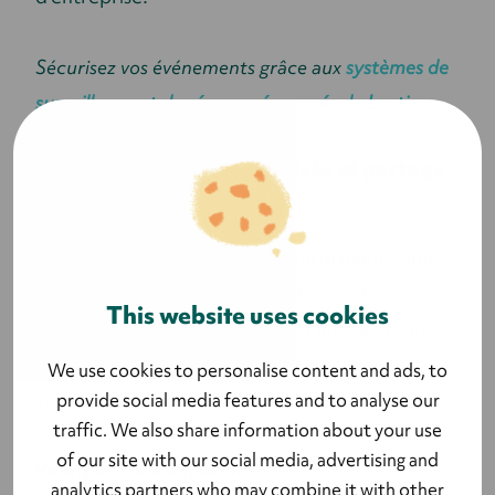
Sécurisez vos événements grâce aux
systèmes de
surveillance et de réponse éprouvés de Lyyti
.
5. Rapports en ligne sécurisés et partage
contrôlé des données
Les rapports et données des participants sont
souvent partagés en interne et avec des
This website uses cookies
partenaires externes. Contrôler leur accès et
leur consultation permet de prévenir les
We use cookies to personalise content and ads, to
violations et les usages abusifs.
provide social media features and to analyse our
traffic. We also share information about your use
of our site with our social media, advertising and
Pourquoi c’est important :
analytics partners who may combine it with other