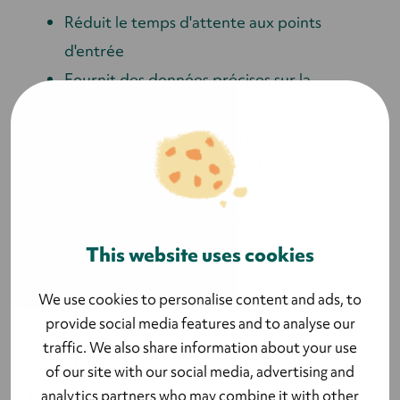
Réduit le temps d'attente aux points
d'entrée
Fournit des données précises sur la
fréquentation
Permet de mettre à jour rapidement les
informations des participants
Facilite la communication directe avec les
participants pendant l’événement
This website uses cookies
Lyyti propose une application mobile
We use cookies to personalise content and ads, to
d’enregistrement accessible partout, qui permet
provide social media features and to analyse our
aux organisateurs d’inscrire les participants via
traffic. We also share information about your use
codes QR ou recherche manuelle. Les nouveaux
of our site with our social media, advertising and
participants peuvent être ajoutés directement
analytics partners who may combine it with other