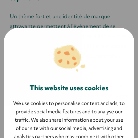
Un thème fort et une identité de marque
attrayante permettent à l’événement de se
démarquer et de créer un véritable lien avec les
participants. Commencez par définir le message
à transmettre et l’émotion que vous souhaitez
susciter chez vos participants.
Utilisez des éléments visuels cohérents comme
This website uses cookies
les couleurs, les polices de caractères et les logos
We use cookies to personalise content and ads, to
sur les invitations, les sites web et tout le
provide social media features and to analyse our
matériel de l’événement. Cela instaure
traffic. We also share information about your use
confiance et reconnaissance tout en renforçant
of our site with our social media, advertising and
l’objectif et le ton de l’événement.
analytics partners who may combine it with other