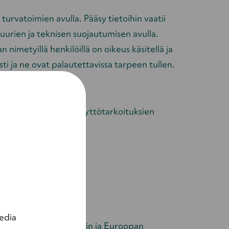
turvatoimien avulla. Pääsy tietoihin vaatii
urien ja teknisen suojautumisen avulla.
 nimetyillä henkilöillä on oikeus käsitellä ja
esti ja ne ovat palautettavissa tarpeen tullen.
osteessa kuvattujen käyttötarkoituksien
ksi.
ssa.
edia
aita myös Euroopan Unionin ja Euroopan