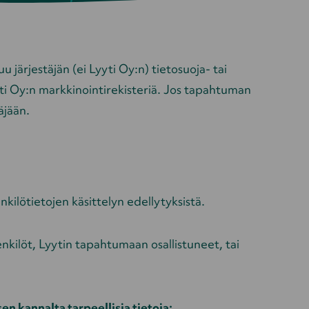
järjestäjän (ei Lyyti Oy:n) tietosuoja- tai
yyti Oy:n markkinointirekisteriä. Jos tapahtuman
äjään.
kilötietojen käsittelyn edellytyksistä.
enkilöt, Lyytin tapahtumaan osallistuneet, tai
n kannalta tarpeellisia tietoja: