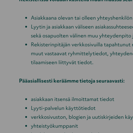
Asiakkaana olevan tai olleen yhteyshenkilön
Lyytin ja asiakkaan väliseen asiakassuhteesee
sekä osapuolten välinen muu yhteydenpito ja
Rekisterinpitäjän verkkosivuilla tapahtunut r
muut vastaavat ryhmittelytiedot, yhteydenot
tilaamiseen liittyvät tiedot.
Pääasiallisesti keräämme tietoja seuraavasti:
asiakkaan itsensä ilmoittamat tiedot
Lyyti-palvelun käyttötiedot
verkkosivuston, blogien ja uutiskirjeiden käy
yhteistyökumppanit