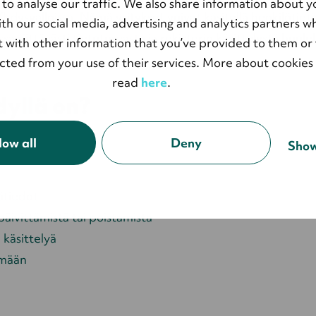
 to analyse our traffic. We also share information about y
hdysvalloissa. Nämä yritykset voivat käsitellä henkilötietoj
with our social media, advertising and analytics partners 
sissa riittävästi tietoturvasta ja rekisterin käsittelystä 
 with other information that you’ve provided to them or 
ected from your use of their services. More about cookies
read
here
.
dyllä on?
low all
Deny
Show
lötiedot
päivittämistä tai poistamista
 käsittelyä
lmään