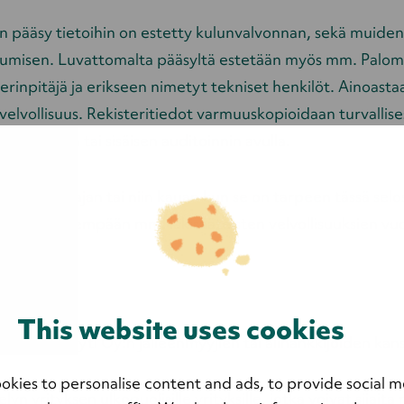
en pääsy tietoihin on estetty kulunvalvonnan, sekä muiden 
utumisen. Luvattomalta pääsyltä estetään myös mm. Palomu
erinpitäjä ja erikseen nimetyt tekniset henkilöt. Ainoastaan
olovelvollisuus. Rekisteritiedot varmuuskopioidaan turvallis
ko ulkoisen tai sisäisen auditoinnin avulla.
en keston ajan tai niin kauan kun se on tarpeen tässä sel
n tietoja pidempään mm. lakisääteisten velvollisuuksien vuo
etoja?
This website uses cookies
llä, sekä Lyyti Oy:n jälleenmyyjien tai alihankkijoiden kan
okies to personalise content and ads, to provide social m
elyn yrityksen ulkopuolisille yrityksille, jotka voivat sij