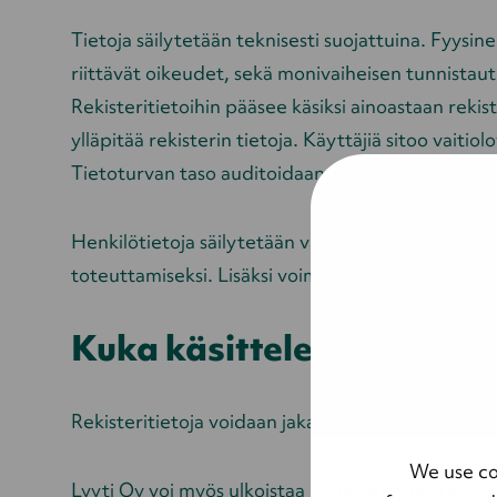
Tietoja säilytetään teknisesti suojattuina. Fyysin
riittävät oikeudet, sekä monivaiheisen tunnista
Rekisteritietoihin pääsee käsiksi ainoastaan rekist
ylläpitää rekisterin tietoja. Käyttäjiä sitoo vaiti
Tietoturvan taso auditoidaan toistuvin väliajoin jo
Henkilötietoja säilytetään vähintään asiakassuhte
toteuttamiseksi. Lisäksi voimme säilyttää joitaki
Kuka käsittelee henkilöti
Rekisteritietoja voidaan jakaa Lyyti-konsernin sisä
We use co
Lyyti Oy voi myös ulkoistaa henkilötietojesi käsitt