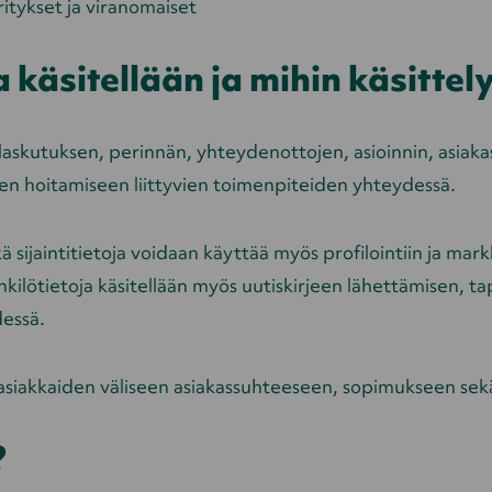
ritykset ja viranomaiset
a käsitellään ja mihin käsittel
, laskutuksen, perinnän, yhteydenottojen, asioinnin, asiak
en hoitamiseen liittyvien toimenpiteiden yhteydessä.
sekä sijaintitietoja voidaan käyttää myös profilointiin ja m
kilötietoja käsitellään myös uutiskirjeen lähettämisen, t
dessä.
 ja asiakkaiden väliseen asiakassuhteeseen, sopimukseen 
?