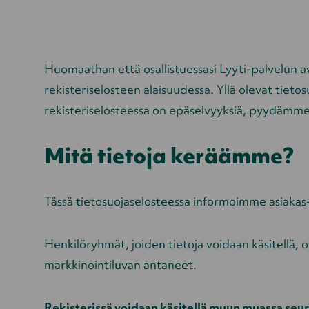
Huomaathan että osallistuessasi Lyyti-palvelun av
rekisteriselosteen alaisuudessa. Yllä olevat tiet
rekisteriselosteessa on epäselvyyksiä, pyydämme 
Mitä tietoja keräämme?
Tässä tietosuojaselosteessa informoimme asiakas- j
Henkilöryhmät, joiden tietoja voidaan käsitellä, 
markkinointiluvan antaneet.
Rekisterissä voidaan käsitellä muun muassa seura