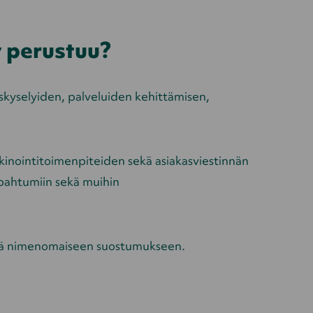
y perustuu?
askyselyiden, palveluiden kehittämisen,
arkkinointitoimenpiteiden sekä asiakasviestinnän
apahtumiin sekä muihin
sekä nimenomaiseen suostumukseen.