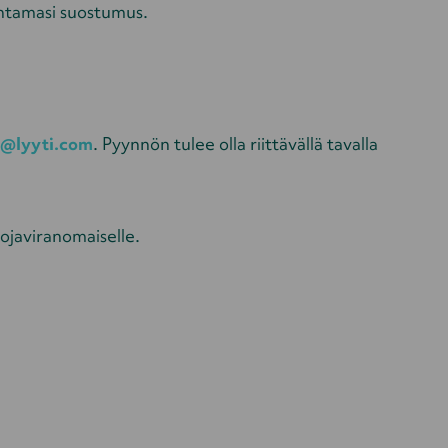
antamasi suostumus.
p@lyyti.com
. Pyynnön tulee olla riittävällä tavalla
suojaviranomaiselle.