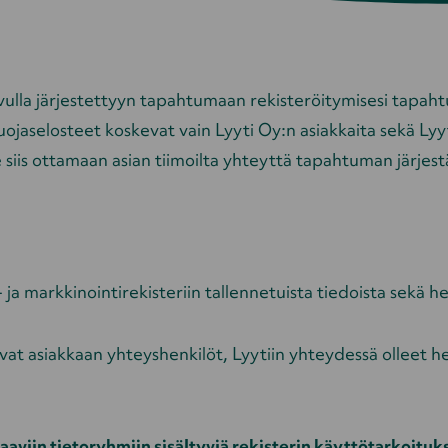
ulla järjestettyyn tapahtumaan rekisteröitymisesi tapahtuu 
osuojaselosteet koskevat vain Lyyti Oy:n asiakkaita sekä L
siis ottamaan asian tiimoilta yhteyttä tapahtuman järjest
a markkinointirekisteriin tallennetuista tiedoista sekä hen
ovat asiakkaan yhteyshenkilöt, Lyytiin yhteydessä olleet h
aviin tietoryhmiin sisältyviä rekisterin käyttötarkoitukse