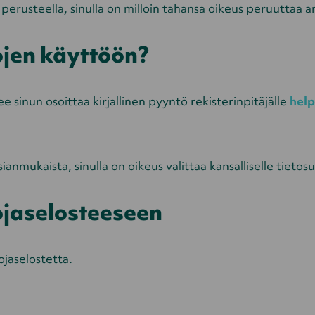
erusteella, sinulla on milloin tahansa oikeus peruuttaa 
ojen käyttöön?
e sinun osoittaa kirjallinen pyyntö rekisterinpitäjälle
hel
asianmukaista, sinulla on oikeus valittaa kansalliselle tieto
ojaselosteeseen
jaselostetta.