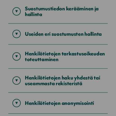
Suostumustiedon kerääminen ja
Näytä
hallinta
sisältö
Useiden eri suostumusten hallinta
Näytä
sisältö
Henkilötietojen tarkastusoikeuden
Näytä
toteuttaminen
sisältö
Henkilötietojen haku yhdestä tai
Näytä
useammasta rekisteristä
sisältö
Henkilötietojen anonymisointi
Näytä
sisältö