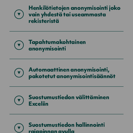
Henkilötietojen anonymisointi joko
vain yhdestä tai useammasta
Näytä
rekisteristä
sisältö
Tapahtumakohtainen
Näytä
anonymisointi
sisältö
Automaattinen anonymisointi,
Näytä
pakotetut anonymisointisäännöt
sisältö
Suostumustiedon välittäminen
Näytä
Exceliin
sisältö
Suostumustiedon hallinnointi
Näytä
rajapinnan avulla