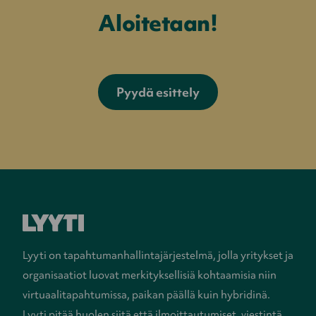
Aloitetaan!
Pyydä esittely
Lyyti on tapahtumanhallintajärjestelmä, jolla yritykset ja
organisaatiot luovat merkityksellisiä kohtaamisia niin
virtuaalitapahtumissa, paikan päällä kuin hybridinä.
Lyyti pitää huolen siitä että ilmoittautumiset, viestintä,