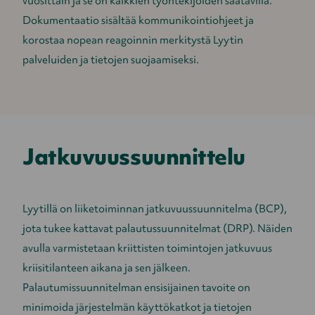
vuosittain ja se on kaikkien työntekijöiden saatavilla.
Dokumentaatio sisältää kommunikointiohjeet ja
korostaa nopean reagoinnin merkitystä Lyytin
palveluiden ja tietojen suojaamiseksi.
Jatkuvuussuunnittelu
Lyytillä on liiketoiminnan jatkuvuussuunnitelma (BCP),
jota tukee kattavat palautussuunnitelmat (DRP). Näiden
avulla varmistetaan kriittisten toimintojen jatkuvuus
kriisitilanteen aikana ja sen jälkeen.
Palautumissuunnitelman ensisijainen tavoite on
minimoida järjestelmän käyttökatkot ja tietojen