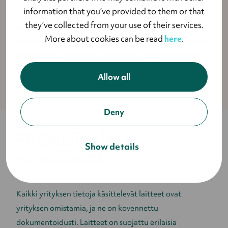
information that you’ve provided to them or that
Lyyti käyttää kolmiportaista tietojen luokittelumallia.
they’ve collected from your use of their services.
Kriteerit tietojen luokittelulle sekä tietojen
More about cookies can be read
here
.
käsittelyohjeet jokaiselle tasolle on kuvattu politiikoissa.
Työntekijöille annetaan säännöllistä koulutusta näistä
menettelyistä oikean tietojen käsittelyn varmistamiseksi.
Allow all
Deny
Päätelaitteiden
Show details
turvallisuus
Kaikki yrityksen tietoja käsittelevät laitteet ovat
yrityksen omistamia, ja ne on kovennettu
dokumentoidusti. Laitteet on suojattu erilaisia