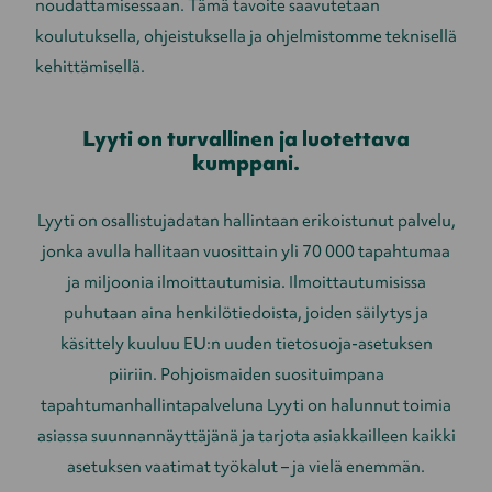
noudattamisessaan. Tämä tavoite saavutetaan
koulutuksella, ohjeistuksella ja ohjelmistomme teknisellä
kehittämisellä.
Lyyti on turvallinen ja luotettava
kumppani.
Lyyti on osallistujadatan hallintaan erikoistunut palvelu,
jonka avulla hallitaan vuosittain yli 70 000 tapahtumaa
ja miljoonia ilmoittautumisia. Ilmoittautumisissa
puhutaan aina henkilötiedoista, joiden säilytys ja
käsittely kuuluu EU:n uuden tietosuoja-asetuksen
piiriin. Pohjoismaiden suosituimpana
tapahtumanhallintapalveluna Lyyti on halunnut toimia
asiassa suunnannäyttäjänä ja tarjota asiakkailleen kaikki
asetuksen vaatimat työkalut – ja vielä enemmän.