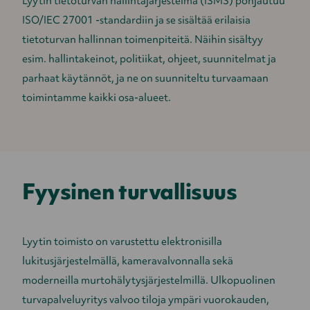
Lyytin tietoturvan hallintajärjestelmä (ISMS) pohjautuu
ISO/IEC 27001 -standardiin ja se sisältää erilaisia
tietoturvan hallinnan toimenpiteitä. Näihin sisältyy
esim. hallintakeinot, politiikat, ohjeet, suunnitelmat ja
parhaat käytännöt, ja ne on suunniteltu turvaamaan
toimintamme kaikki osa-alueet.
Fyysinen turvallisuus
Lyytin toimisto on varustettu elektronisilla
lukitusjärjestelmällä, kameravalvonnalla sekä
moderneilla murtohälytysjärjestelmillä. Ulkopuolinen
turvapalveluyritys valvoo tiloja ympäri vuorokauden,