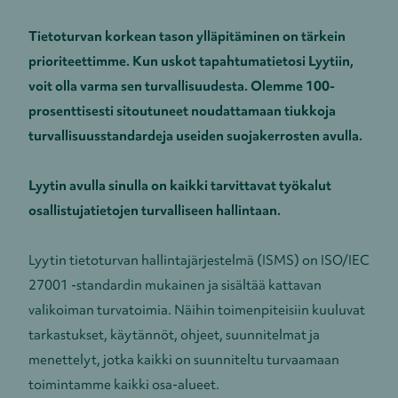
Tietoturvan korkean tason ylläpitäminen on tärkein
prioriteettimme. Kun uskot tapahtumatietosi Lyytiin,
voit olla varma sen turvallisuudesta. Olemme 100-
prosenttisesti sitoutuneet noudattamaan tiukkoja
turvallisuusstandardeja useiden suojakerrosten avulla.
Lyytin avulla sinulla on kaikki tarvittavat työkalut
osallistujatietojen turvalliseen hallintaan.
Lyytin tietoturvan hallintajärjestelmä (ISMS) on ISO/IEC
27001 -standardin mukainen ja sisältää kattavan
valikoiman turvatoimia. Näihin toimenpiteisiin kuuluvat
tarkastukset, käytännöt, ohjeet, suunnitelmat ja
menettelyt, jotka kaikki on suunniteltu turvaamaan
toimintamme kaikki osa-alueet.