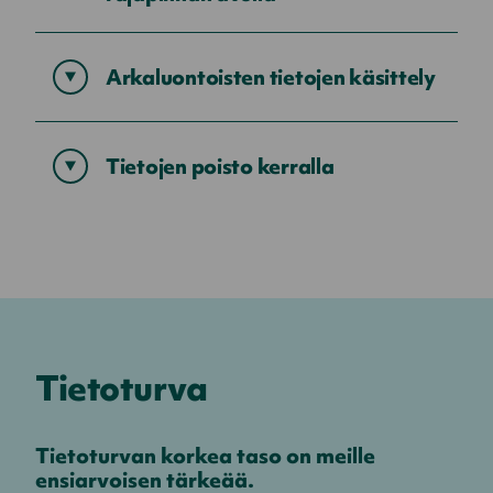
sisältö
Arkaluontoisten tietojen käsittely
Näytä
sisältö
Tietojen poisto kerralla
Näytä
sisältö
Tietoturva
Tietoturvan korkea taso on meille
ensiarvoisen tärkeää.