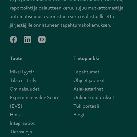
raportointi ja palautteen keruu sujuu mutkattomasti ja
automatisoidusti varmistaen sekä osallistujille että
järjestäjille onnistuneen tapahtumakokemuksen.
facebook
linkedin
instagram
Tuote
Tietopankki
Miksi Lyyti?
Tapahtumat
Tilaa esittely
Ohjeet ja vinkit
Ominaisuudet
Asiakastarinat
Experience Value Score
Online-koulutukset
(EVS)
Tukiportaali
Hinta
Blogi
Integraatiot
Tietosuoja