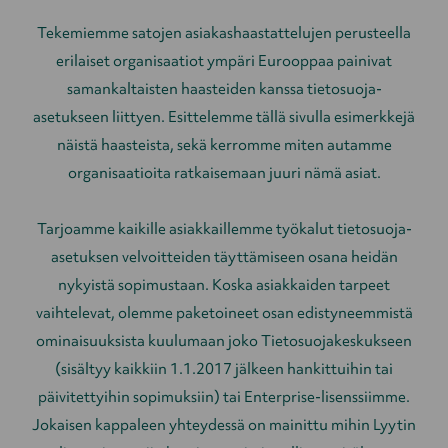
Tekemiemme satojen asiakashaastattelujen perusteella
erilaiset organisaatiot ympäri Eurooppaa painivat
samankaltaisten haasteiden kanssa tietosuoja-
asetukseen liittyen. Esittelemme tällä sivulla esimerkkejä
näistä haasteista, sekä kerromme miten autamme
organisaatioita ratkaisemaan juuri nämä asiat.
Tarjoamme kaikille asiakkaillemme työkalut tietosuoja-
asetuksen velvoitteiden täyttämiseen osana heidän
nykyistä sopimustaan. Koska asiakkaiden tarpeet
vaihtelevat, olemme paketoineet osan edistyneemmistä
ominaisuuksista kuulumaan joko Tietosuojakeskukseen
(sisältyy kaikkiin 1.1.2017 jälkeen hankittuihin tai
päivitettyihin sopimuksiin) tai Enterprise-lisenssiimme.
Jokaisen kappaleen yhteydessä on mainittu mihin Lyytin