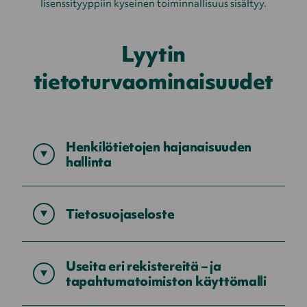
lisenssityyppiin kyseinen toiminnallisuus sisältyy.
Lyytin
tietoturvaominaisuudet
Henkilötietojen hajanaisuuden
Näytä
hallinta
sisältö
Tietosuojaseloste
Näytä
sisältö
Useita eri rekistereitä – ja
Näytä
tapahtumatoimiston käyttömalli
sisältö