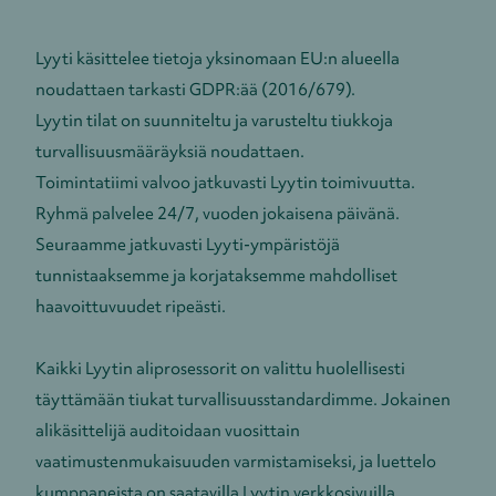
Lyyti käsittelee tietoja yksinomaan EU:n alueella
noudattaen tarkasti GDPR:ää (2016/679).
Lyytin tilat on suunniteltu ja varusteltu tiukkoja
turvallisuusmääräyksiä noudattaen.
Toimintatiimi valvoo jatkuvasti Lyytin toimivuutta.
Ryhmä palvelee 24/7, vuoden jokaisena päivänä.
Seuraamme jatkuvasti Lyyti-ympäristöjä
tunnistaaksemme ja korjataksemme mahdolliset
haavoittuvuudet ripeästi.
Kaikki Lyytin aliprosessorit on valittu huolellisesti
täyttämään tiukat turvallisuusstandardimme. Jokainen
alikäsittelijä auditoidaan vuosittain
vaatimustenmukaisuuden varmistamiseksi, ja luettelo
kumppaneista on saatavilla Lyytin verkkosivuilla.