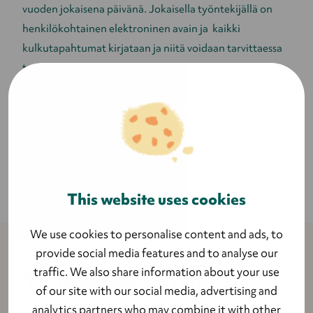
vuoden jokaisena päivänä. Jokaisella työntekijällä on
henkilökohtainen elektroninen avain ja kaikki
kulkutapahtumat kirjataan ja niitä voidaan tarvittaessa
tutkia.
Lyytin hosting-palveluntarjoaja noudattaa useita alan
tunnettuja turvallisuusstandardeja, kuten ISO 9001,
SOC 1 Type II, SOC 2 Type II, ISO 27001, ISO 22301 sekä
PCI-DSS.
Palveluntarjoajan kaikki voimassa olevat
sertifikaatit.
This website uses cookies
We use cookies to personalise content and ads, to
provide social media features and to analyse our
traffic. We also share information about your use
Tietojen luokittelu
of our site with our social media, advertising and
analytics partners who may combine it with other