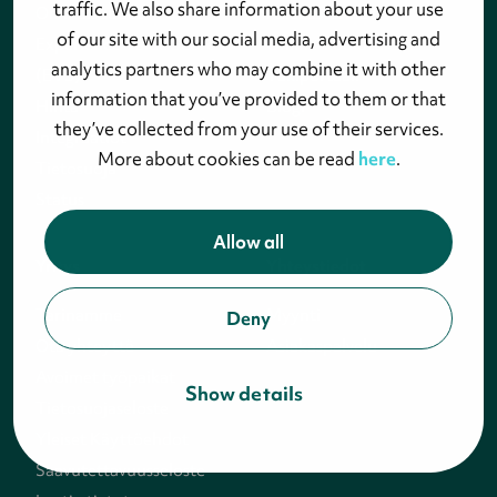
traffic. We also share information about your use
Ominaisuudet
Asiakastarinat
of our site with our social media, advertising and
Experience Value Score
Online-koulutukset
analytics partners who may combine it with other
(EVS)
Tukiportaali
information that you’ve provided to them or that
Hinta
Blogi
they’ve collected from your use of their services.
Integraatiot
More about cookies can be read
here
.
Tietosuoja
Status
Allow all
Yritys
Yhteystiedot
Tarinamme
Myynti
Deny
Ota yhteyttä
Asiakaspalvelu
Avoimet työpaikat
Show details
Tietosuojaseloste
Yleiset Käyttöehdot
Saavutettavuusseloste