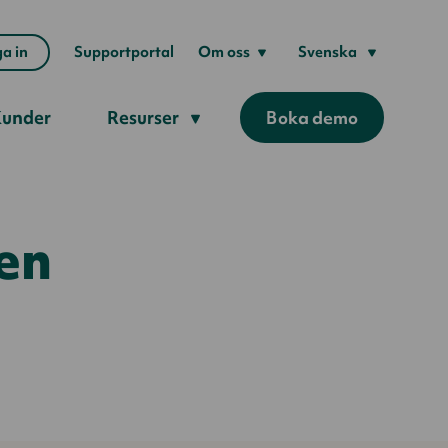
a in
Supportportal
Om oss
Svenska
under
Resurser
Boka demo
en