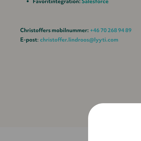
Favoritintegration:
Salesforce
Christoffers mobilnummer:
+46 70 268 94 89
E-post
:
christoffer.lindroos@lyyti.com