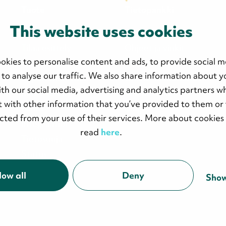
Tuote
Tietopankki
This website uses cookies
Miksi Lyyti?
Tapahtumat
Tilaa esittely
Ohjeet ja vinkit
okies to personalise content and ads, to provide social m
Ominaisuudet
Asiakastarinat
 to analyse our traffic. We also share information about y
Experience Value
Online-koulutukset
with our social media, advertising and analytics partners 
Score (EVS)
Tukiportaali
 with other information that you’ve provided to them or 
Hinta
Blogi
ected from your use of their services. More about cookies
Integraatiot
read
here
.
Tietosuoja
Status
low all
Deny
Show