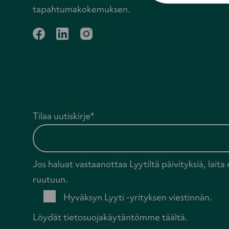
tapahtumakokemuksen.
facebook
linkedin
instagram
Tilaa uutiskirje
*
Jos haluat vastaanottaa Lyytiltä päivityksiä, laita 
ruutuun.
Hyväksyn Lyyti -yrityksen viestinnän.
Löydät tietosuojakäytäntömme
täältä
.