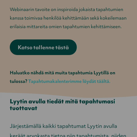
Webinaarin tavoite on inspiroida jokaista tapahtumien
kanssa toimivaa henkilöä kehittämään sekä kokeilemaan
erilaisia mittareita omien tapahtumien kehittämiseen.
Katso tallenne tästä
Haluatko nähdä mitä muita tapahtumia Lyytillä on
tulossa?
Tapahtumakalenterimme löydät täältä.
Lyytin avulla tiedät mitä tapahtumasi
tuottavat
Järjestämällä kaikki tapahtumat Lyytin avulla
keräät arvokasta tietoa niin tapahtumista, niiden