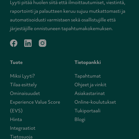
Lyyti pitää huolen siitä että ilmoittautumiset, viestintä,
raportointi ja palautteen keruu sujuu mutkattomasti ja
automatisoidusti varmistaen sekä osallistujille että
järjestäjille onnistuneen tapahtumakokemuksen.
facebook
linkedin
instagram
Tuote
Tietopankki
Miksi Lyyti?
Tapahtumat
Tilaa esittely
Ohjeet ja vinkit
Ominaisuudet
Asiakastarinat
Experience Value Score
Online-koulutukset
(EVS)
Tukiportaali
Hinta
Blogi
Integraatiot
Tietosuoja