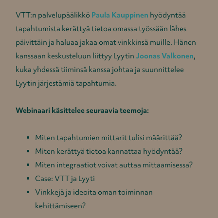
VTT:n palvelupäälikkö
Paula Kauppinen
hyödyntää
tapahtumista kerättyä tietoa omassa työssään lähes
päivittäin ja haluaa jakaa omat vinkkinsä muille. Hänen
kanssaan keskusteluun liittyy Lyytin
Joonas Valkonen
,
kuka yhdessä tiiminsä kanssa johtaa ja suunnittelee
Lyytin järjestämiä tapahtumia.
Webinaari käsittelee seuraavia teemoja:
Miten tapahtumien mittarit tulisi määrittää?
Miten kerättyä tietoa kannattaa hyödyntää?
Miten integraatiot voivat auttaa mittaamisessa?
Case: VTT ja Lyyti
Vinkkejä ja ideoita oman toiminnan
kehittämiseen?