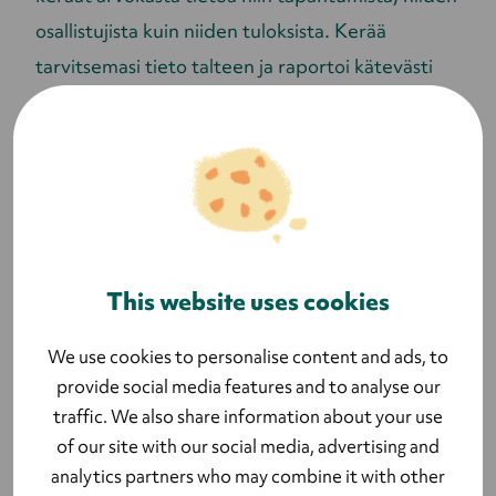
osallistujista kuin niiden tuloksista. Kerää
tarvitsemasi tieto talteen ja raportoi kätevästi
online-raporttien avulla jokaiselle tietoja
tarvitsevalle turvallisesti ja ajantasaisesti.
Integroimalla Lyytin puolestaan myynnin tai
markkinoinnin järjestelmiin pystyt seuraamaan
osallistujien matkaa myös tapahtuman jälkeen.
This website uses cookies
Kuka jäi liidin tasolle ja kenestä kuoriutui
elinikäinen asiakas.
We use cookies to personalise content and ads, to
provide social media features and to analyse our
traffic. We also share information about your use
Mittaamalla kaikkia tapahtumia samalla tavalla
of our site with our social media, advertising and
pystyt myös vertailemaan erilaisia tapahtumia
analytics partners who may combine it with other
keskenään. Mitkä tapahtumat toimivat ja mitä