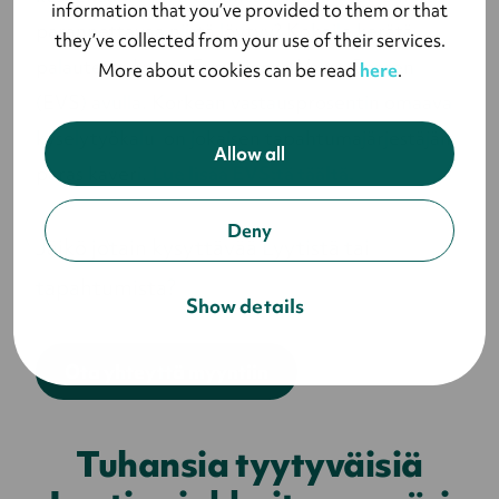
information that you’ve provided to them or that
parannettavaa niistä löytyy? Kokeile kerätä
they’ve collected from your use of their services.
palautetta Lyytin Experience Value Scoren
More about cookies can be read
here
.
(EVS) avulla. Korkean vastausprosentin omaava
kyselytyökalu on jokaisen tapahtumajärjestäjän
Allow all
paras kaveri.
Lue lisää EVS:tä täältä.
Deny
Jäikö jotain kysyttävää Lyytistä tai
tapahtumista?
Show details
Ota yhteyttä myyntiin
Tuhansia tyytyväisiä