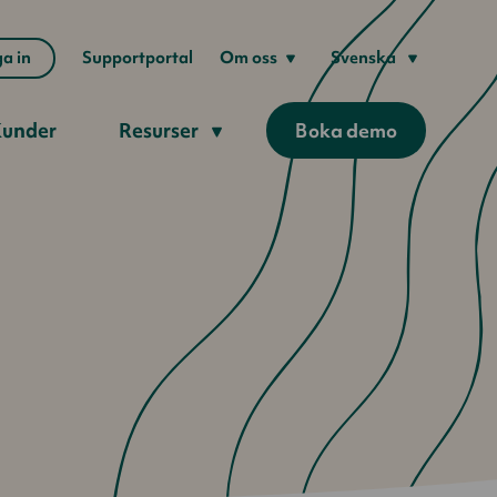
a in
Supportportal
Om oss
Svenska
under
Resurser
Boka demo