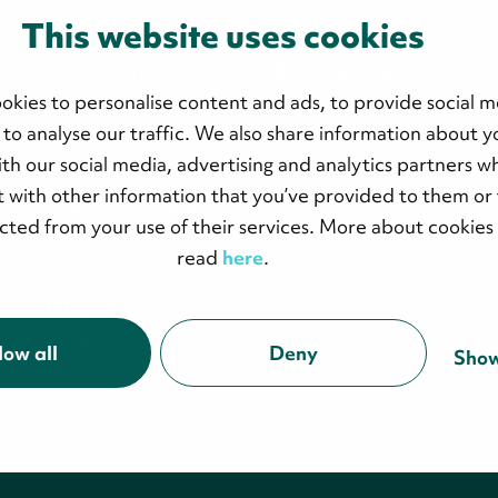
Produkt
Resurser
This website uses cookies
Varför Lyyti?
Eventkalender
okies to personalise content and ads, to provide social m
Vår demo
Guider & hjälpmedel
 to analyse our traffic. We also share information about y
Funktioner
Supportportal
with our social media, advertising and analytics partners 
Kundcase
Blogg
 with other information that you’ve provided to them or 
Experience Value
ected from your use of their services. More about cookies
Score (EVS)
read
here
.
Priser
Integrationer
Säkerhet
low all
Deny
Show
Status