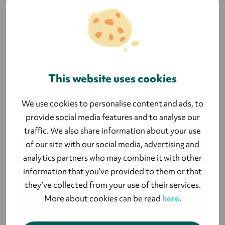
Eventtrender 2026: Varför
små event ger störst effekt
Antonia Ridderstråle, CMO på Lyyti, Marie
Sommar, VD på Marknadsföreningen, Cecilia
This website uses cookies
Flodin, Head of...
We use cookies to personalise content and ads, to
provide social media features and to analyse our
traffic. We also share information about your use
of our site with our social media, advertising and
analytics partners who may combine it with other
information that you’ve provided to them or that
they’ve collected from your use of their services.
More about cookies can be read
here
.