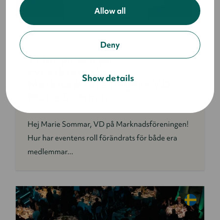
Allow all
EVENTS
Deny
Vi tar pulsen på
eventbranschen -
Show details
Marknadsföreningens VD
Marie Sommar
Hej Marie Sommar, VD på Marknadsföreningen!
Hur har eventens roll förändrats för både era
medlemmar...