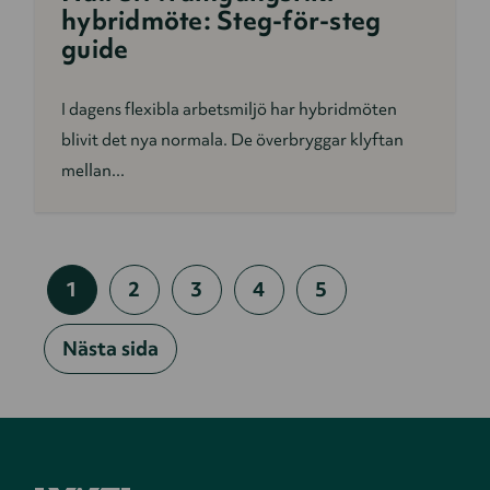
hybridmöte: Steg-för-steg
guide
I dagens flexibla arbetsmiljö har hybridmöten
blivit det nya normala. De överbryggar klyftan
mellan...
1
2
3
4
5
Nästa sida