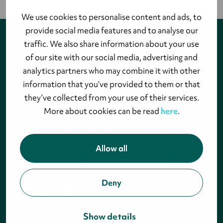
We use cookies to personalise content and ads, to
provide social media features and to analyse our
traffic. We also share information about your use
of our site with our social media, advertising and
analytics partners who may combine it with other
Lyyti är ett komplett eventverktyg som hjälper företag
information that you’ve provided to them or that
och organisationer skapa smartare möten och event.
they’ve collected from your use of their services.
Genom att nyttja Lyytis automatiska funktioner för
More about cookies can be read
here
.
registrering, kommunikation, rapportering och
feedback säkerställer du att varje event är lyckat för
Allow all
såväl deltagare som arrangör – oavsett var det äger rum:
live, online eller någonstans där mitt emellan.
Deny
facebook
linkedin
instagram
Show details
Produkt
Resurser