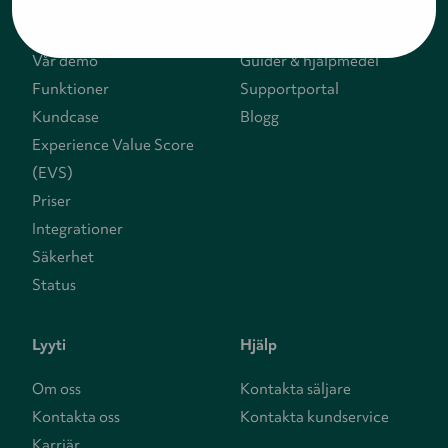
Varför Lyyti?
Eventkalender
Vår demo
Guider & hjälpmedel
Funktioner
Supportportal
Kundcase
Blogg
Experience Value Score
(EVS)
Priser
Integrationer
Säkerhet
Status
Lyyti
Hjälp
Om oss
Kontakta säljare
Kontakta oss
Kontakta kundservice
Karriär