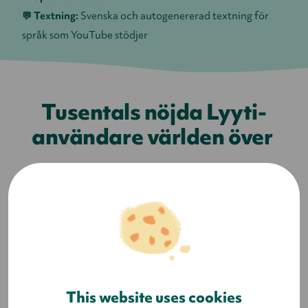
💬 Textning:
Svenska och autogenererad textning för
språk som YouTube stödjer
Tusentals nöjda Lyyti-
användare världen över
This website uses cookies