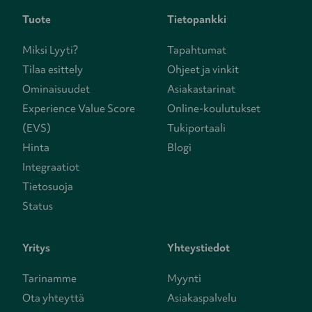
Tuote
Tietopankki
Miksi Lyyti?
Tapahtumat
Tilaa esittely
Ohjeet ja vinkit
Ominaisuudet
Asiakastarinat
Experience Value Score
Online-koulutukset
(EVS)
Tukiportaali
Hinta
Blogi
Integraatiot
Tietosuoja
Status
Yritys
Yhteystiedot
Tarinamme
Myynti
Ota yhteyttä
Asiakaspalvelu