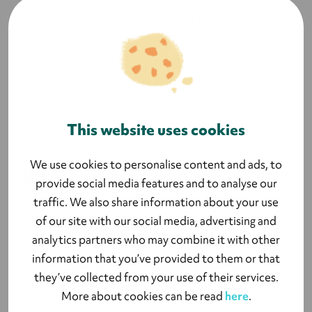
sähköpostiviesti tavoittaa kutsun tai
muistutusviestin vastaanottajan. Toiminto
helpottaa Lyyti-käyttäjän arkea, sillä he voivat
näin keskittyä luomaan sähköposteihin mitä
upeampia tyylejä ja jättää teknisen optimoinnin
This website uses cookies
meidän käsiimme.
We use cookies to personalise content and ads, to
Katsaus tulevaan
provide social media features and to analyse our
traffic. We also share information about your use
of our site with our social media, advertising and
Kehitämme tuotteemme ominaisuuksia
analytics partners who may combine it with other
jatkuvasti, jotta pystymme tarjoamaan
information that you’ve provided to them or that
asiakkaillemme tapoja järjestää tapahtumia,
they’ve collected from your use of their services.
joiden osallistujakokemus on huipussaan.
More about cookies can be read
here
.
Lähitulevaisuudessa tulemme julkaisemaan