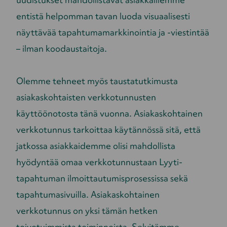
entistä helpomman tavan luoda visuaalisesti
näyttävää tapahtumamarkkinointia ja -viestintää
– ilman koodaustaitoja.
Olemme tehneet myös taustatutkimusta
asiakaskohtaisten verkkotunnusten
käyttöönotosta tänä vuonna. Asiakaskohtainen
verkkotunnus tarkoittaa käytännössä sitä, että
jatkossa asiakkaidemme olisi mahdollista
hyödyntää omaa verkkotunnustaan Lyyti-
tapahtuman ilmoittautumisprosessissa sekä
tapahtumasivuilla. Asiakaskohtainen
verkkotunnus on yksi tämän hetken
toivotuimmista toiminnoista. Selvitämme