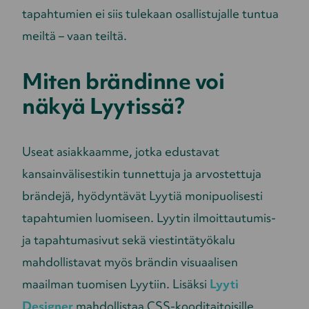
tapahtumien ei siis tulekaan osallistujalle tuntua
meiltä – vaan teiltä.
Miten brändinne voi
näkyä Lyytissä?
Useat asiakkaamme, jotka edustavat
kansainvälisestikin tunnettuja ja arvostettuja
brändejä, hyödyntävät Lyytiä monipuolisesti
tapahtumien luomiseen.
Lyytin ilmoittautumis-
ja tapahtumasivut sekä viestintätyökalu
mahdollistavat myös brändin visuaalisen
maailman tuomisen Lyytiin. Lisäksi
Lyyti
Designer
mahdollistaa CSS-kooditaitoisille