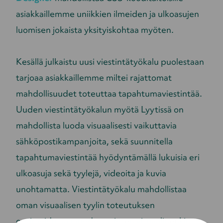
asiakkaillemme uniikkien ilmeiden ja ulkoasujen
luomisen jokaista yksityiskohtaa myöten.
Kesällä julkaistu uusi viestintätyökalu puolestaan
tarjoaa asiakkaillemme miltei rajattomat
mahdollisuudet toteuttaa tapahtumaviestintää.
Uuden viestintätyökalun myötä Lyytissä on
mahdollista luoda visuaalisesti vaikuttavia
sähköpostikampanjoita, sekä suunnitella
tapahtumaviestintää hyödyntämällä lukuisia eri
ulkoasuja sekä tyylejä, videoita ja kuvia
unohtamatta. Viestintätyökalu mahdollistaa
oman visuaalisen tyylin toteutuksen
optimoidussa muodossa, joten visuaalinenkin