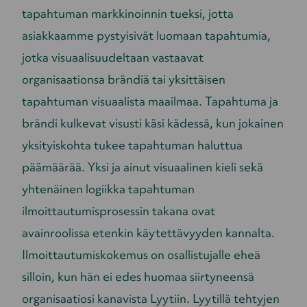
tapahtuman markkinoinnin tueksi, jotta
asiakkaamme pystyisivät luomaan tapahtumia,
jotka visuaalisuudeltaan vastaavat
organisaationsa brändiä tai yksittäisen
tapahtuman visuaalista maailmaa. Tapahtuma ja
brändi kulkevat visusti käsi kädessä, kun jokainen
yksityiskohta tukee tapahtuman haluttua
päämäärää. Yksi ja ainut visuaalinen kieli sekä
yhtenäinen logiikka tapahtuman
ilmoittautumisprosessin takana ovat
avainroolissa etenkin käytettävyyden kannalta.
Ilmoittautumiskokemus on osallistujalle eheä
silloin, kun hän ei edes huomaa siirtyneensä
organisaatiosi kanavista Lyytiin. Lyytillä tehtyjen