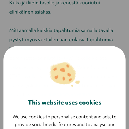
Kuka jäi liidin tasolle ja kenestä kuoriutui
elinikäinen asiakas.
Mittaamalla kaikkia tapahtumia samalla tavalla
pystyt myös vertailemaan erilaisia tapahtumia
keskenään. Mitkä tapahtumat toimivat ja mitä
parannettavaa niistä löytyy? Kokeile kerätä
palautetta Lyytin Experience Value Scoren
(EVS) avulla. Korkean vastausprosentin omaava
kyselytyökalu on jokaisen tapahtumajärjestäjän
paras kaveri.
Lue lisää EVS:tä täältä.
This website uses cookies
Jäikö jotain kysyttävää Lyytistä tai tapahtumista?
We use cookies to personalise content and ads, to
provide social media features and to analyse our