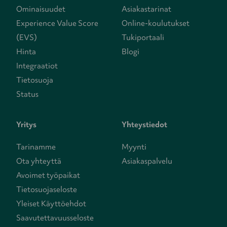
Ominaisuudet
Asiakastarinat
Experience Value Score
Online-koulutukset
(EVS)
Tukiportaali
Hinta
Blogi
Integraatiot
Tietosuoja
Status
Yritys
Yhteystiedot
Tarinamme
Myynti
Ota yhteyttä
Asiakaspalvelu
Avoimet työpaikat
Tietosuojaseloste
Yleiset Käyttöehdot
Saavutettavuusseloste