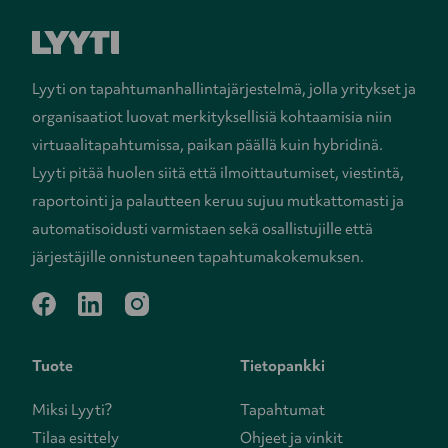
Lyyti on tapahtumanhallintajärjestelmä, jolla yritykset ja
organisaatiot luovat merkityksellisiä kohtaamisia niin
virtuaalitapahtumissa, paikan päällä kuin hybridinä.
Lyyti pitää huolen siitä että ilmoittautumiset, viestintä,
raportointi ja palautteen keruu sujuu mutkattomasti ja
automatisoidusti varmistaen sekä osallistujille että
järjestäjille onnistuneen tapahtumakokemuksen.
facebook
linkedin
instagram
Tuote
Tietopankki
Miksi Lyyti?
Tapahtumat
Tilaa esittely
Ohjeet ja vinkit