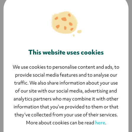
nyckeltal som redogör för hur lyckat eventet
varit och hur arrangören presterat i jämförelse
med den övriga industrin.
This website uses cookies
We use cookies to personalise content and ads, to
provide social media features and to analyse our
traffic. We also share information about your use
EVS-enkät
of our site with our social media, advertising and
analytics partners who may combine it with other
information that you’ve provided to them or that
they’ve collected from your use of their services.
Ytterligare information:
More about cookies can be read
here
.