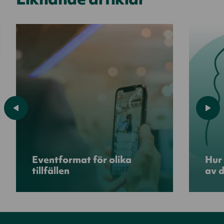
Eventformat för olika
Hur
tillfällen
av d