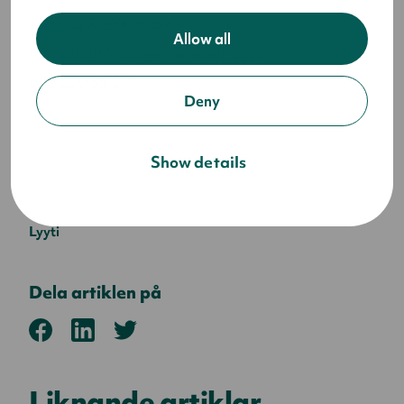
Antonia Ridderstråle
Allow all
Marketing Manager Sweden, Lyyti
072 220 30 29
Deny
antonia.ridderstrale@lyyti.com
Show details
Lyyti
Dela artiklen på
Liknande artiklar