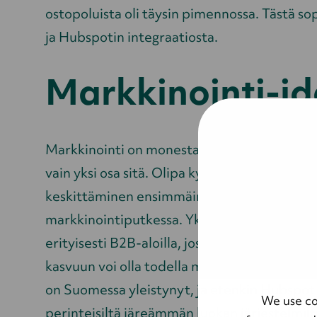
ostopoluista oli täysin pimennossa. Tästä s
ja Hubspotin integraatiosta.
Markkinointi-id
Markkinointi on monesta eri osa-alueesta k
vain yksi osa sitä. Olipa kyseessä mikä tahan
keskittäminen ensimmäinen askel siihen, että l
markkinointiputkessa. Yksittäisen kontakt
erityisesti B2B-aloilla, jossa yhden henkilön
kasvuun voi olla todella merkittävä. Markki
on Suomessa yleistynyt, ja etenkin Hubspot
We use co
perinteisiltä järeämmän luokan järjestelmilt