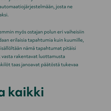
i automaatiojärjestelmään, josta ne
aksi.
emmin myös ostajan polun eri vaiheisiin
uodaan erilaisia tapahtumia kuin kuumille,
Sisällöltään nämä tapahtumat pitäisi
it vasta rakentavat luottamusta
kilöt taas janoavat päätöstä tukevaa
a kaikki