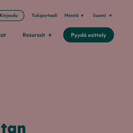
Kirjaudu
Tukiportaali
Meistä
Suomi
aat
Resurssit
Pyydä esittely
atan