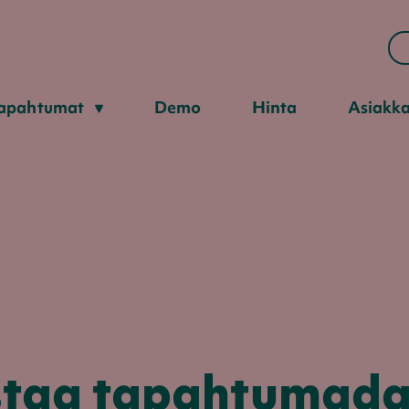
apahtumat
Demo
Hinta
Asiakk
istaa tapahtumad