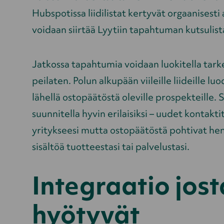
Hubspotissa liidilistat kertyvät orgaanisest
voidaan siirtää Lyytiin tapahtuman kutsulist
Jatkossa tapahtumia voidaan luokitella tark
peilaten. Polun alkupään viileille liideille l
lähellä ostopäätöstä oleville prospekteille. 
suunnitella hyvin erilaisiksi – uudet kontakt
yritykseesi mutta ostopäätöstä pohtivat hen
sisältöä tuotteestasi tai palvelustasi.
Integraatio jost
hyötyvät