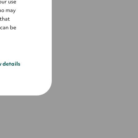
our use
who may
that
 can be
 details