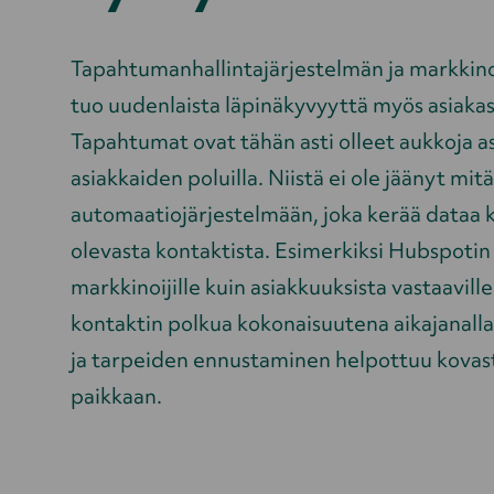
Tapahtumanhallintajärjestelmän ja markkino
tuo uudenlaista läpinäkyvyyttä myös asiakas
Tapahtumat ovat tähän asti olleet aukkoja as
asiakkaiden poluilla. Niistä ei ole jäänyt mi
automaatiojärjestelmään, joka kerää dataa k
olevasta kontaktista. Esimerkiksi Hubspotin 
markkinoijille kuin asiakkuuksista vastaavill
kontaktin polkua kokonaisuutena aikajanal
ja tarpeiden ennustaminen helpottuu kovasti
paikkaan.