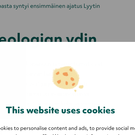
opasta syntyi ensimmäinen ajatus Lyytin
eologian ydin
oostuva kokonaisuus ja tapahtumat ovat
sa markkinoinnin laji, on datan
iidit liikkuvat järjestelmällisesti
in ymmärtäminen on avainasemassa
 vaikutus liiketoiminnan kehitykseen ja
This website uses cookies
noinnin automaatiojärjestelmien käyttö
 on vallannut markkina-alaa
okies to personalise content and ads, to provide social m
ä.