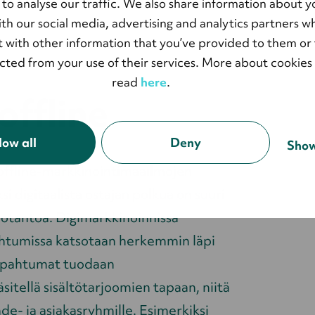
 to analyse our traffic. We also share information about y
with our social media, advertising and analytics partners 
 with other information that you’ve provided to them or 
ected from your use of their services. More about cookies
read
here
.
 offline
low all
Deny
Show
a offline-markkinointimaailmojen
 digitaalista ostajan polkua on suuri
tantoa. Digimarkkinoinnissa
ahtumissa katsotaan herkemmin läpi
tapahtumat tuodaan
käsitellä sisältötarjoomien tapaan, niitä
de- ja asiakasryhmille. Esimerkiksi