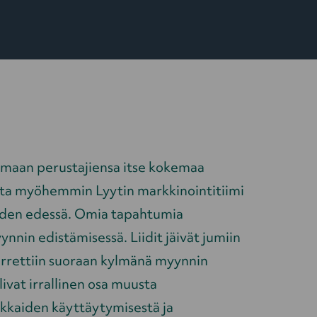
ttamaan perustajiensa itse kokemaa
a myöhemmin Lyytin markkinointitiimi
uuden edessä. Omia tapahtumia
myynnin edistämisessä. Liidit jäivät jumiin
irrettiin suoraan kylmänä myynnin
ivat irrallinen osa muusta
kkaiden käyttäytymisestä ja