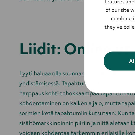
features and
of our site 
combine it
they’ve coll
Liidit: Online vs
Al
Lyyti haluaa olla suunnannäyttäjä online- j
yhdistämisessä. Tapahtumien tuominen osaksi
harppaus kohti tehokkaampaa tapahtumatuo
kohdentaminen on kaiken a ja o, mutta tap
sormien ketä tapahtumiin kutsutaan. Kun 
sisältömarkkinoinnin piiriin ja niitä aletaan 
voidaan kohdentaa tarkemmin erilaisille koh