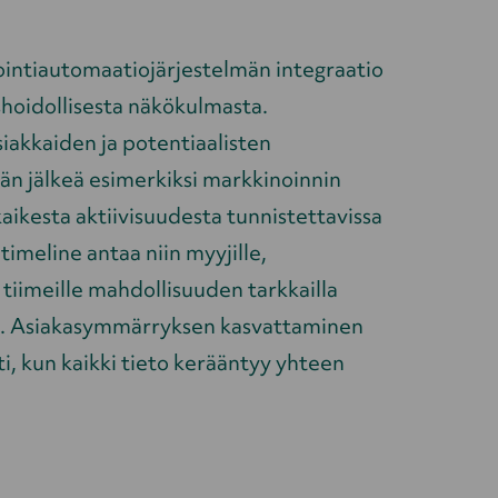
intiautomaatiojärjestelmän integraatio
hoidollisesta näkökulmasta.
iakkaiden ja potentiaalisten
tään jälkeä esimerkiksi markkinoinnin
aikesta aktiivisuudesta tunnistettavissa
timeline antaa niin myyjille,
e tiimeille mahdollisuuden tarkkailla
la. Asiakasymmärryksen kasvattaminen
, kun kaikki tieto kerääntyy yhteen