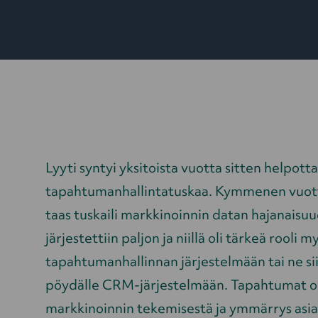
Lyyti syntyi yksitoista vuotta sitten helpo
tapahtumanhallintatuskaa. Kymmenen vuott
taas tuskaili markkinoinnin datan hajanais
järjestettiin paljon ja niillä oli tärkeä rooli 
tapahtumanhallinnan järjestelmään tai ne si
pöydälle CRM-järjestelmään.
Tapahtumat ol
markkinoinnin tekemisestä ja ymmärrys asia