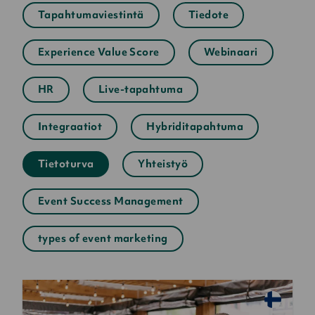
Tapahtumaviestintä
Tiedote
Experience Value Score
Webinaari
HR
Live-tapahtuma
Integraatiot
Hybriditapahtuma
Tietoturva
Yhteistyö
Event Success Management
types of event marketing