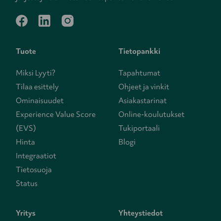
facebook
linkedin
instagram
Tuote
Tietopankki
Miksi Lyyti?
Tapahtumat
Tilaa esittely
Ohjeet ja vinkit
Ominaisuudet
Asiakastarinat
Experience Value Score
Online-koulutukset
(EVS)
Tukiportaali
Hinta
Blogi
Integraatiot
Tietosuoja
Status
Yritys
Yhteystiedot