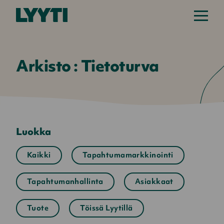
Arkisto : Tietoturva
Luokka
Kaikki
Tapahtumamarkkinointi
Tapahtumanhallinta
Asiakkaat
Tuote
Töissä Lyytillä