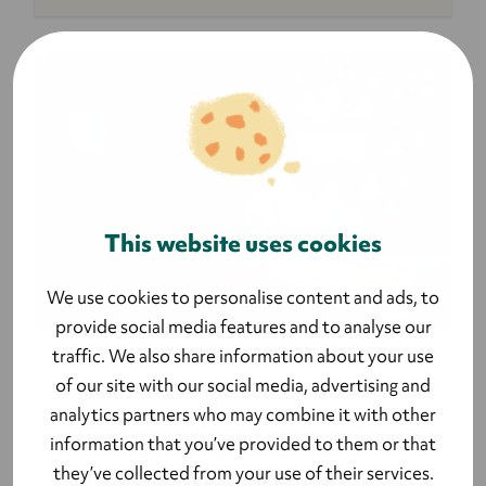
This website uses cookies
We use cookies to personalise content and ads, to
provide social media features and to analyse our
traffic. We also share information about your use
TIETOTURVA
of our site with our social media, advertising and
analytics partners who may combine it with other
GDPR ja tapahtumat - hallitse
tietojasi turvallisesti ja
information that you’ve provided to them or that
tarkasti Lyytin avulla
they’ve collected from your use of their services.