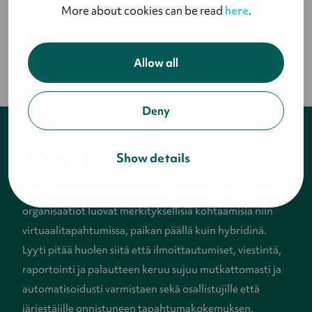
More about cookies can be read
here
.
Hyvin suunniteltu ja onnistunut tapahtuma on
usein hyvä sijoitus. Tapahtumaa varten täytyy...
Allow all
Deny
Show details
Lyyti on tapahtumanhallintajärjestelmä, jolla yritykset ja
organisaatiot luovat merkityksellisiä kohtaamisia niin
virtuaalitapahtumissa, paikan päällä kuin hybridinä.
Lyyti pitää huolen siitä että ilmoittautumiset, viestintä,
raportointi ja palautteen keruu sujuu mutkattomasti ja
automatisoidusti varmistaen sekä osallistujille että
järjestäjille onnistuneen tapahtumakokemuksen.