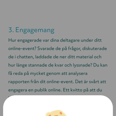
3. Engagemang
Hur engagerade var dina deltagare under ditt
online-event? Svarade de på frågor, diskuterade
de i chatten, laddade de ner ditt material och
hur länge stannade de kvar och lyssnade? Du kan
få reda på mycket genom att analysera
rapporten från dit online-event. Det är svårt att
engagera en publik online. Ett kvitto på att du
lyckats är om majoriteten av deltagarna stannat
kvar till slutet och på något sätt engagerat sig
och varit aktiv under eventet. Genom att