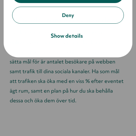
Deny
4. Ökad varumärkeskännedom
Det kan vara svårt att bevisa hur mycket ett
Show details
online-event ökar ens varumärkeskännedom.
Två parametrar som du enkelt kan analysera och
sätta mål för är antalet besökare på webben
samt trafik till dina sociala kanaler. Ha som mål
att trafiken ska öka med en viss % efter eventet
ägt rum, samt en plan på hur du ska behålla
dessa och öka dem över tid.