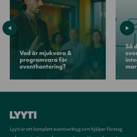
Så d
Vad är mjukvara &
eve
programvara för
int
eventhantering?
mar
Lyyti är ett komplett eventverktyg som hjälper företag