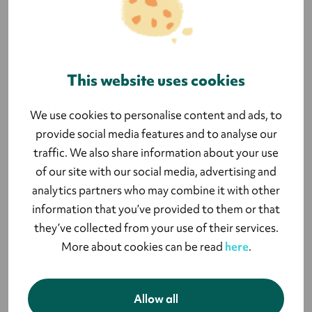
analysera engagemanget kan du dra slutsatser
om hur bra innehållet var och om du
marknadsfört ditt event till rätt målgrupp(er).
This website uses cookies
Tips!
Håll innehållet kort och koncist. Det är
We use cookies to personalise content and ads, to
tillräckligt svårt att få en online publiks
provide social media features and to analyse our
uppmärksamhet redan som det är, ett kort
traffic. We also share information about your use
of our site with our social media, advertising and
program med inte allt för krånglig information
analytics partners who may combine it with other
underlättar. Skicka ut presentationen
information that you’ve provided to them or that
tillsammans med stödjande material efter event
they’ve collected from your use of their services.
ägt rum, både till deltagare och de som inte dök
More about cookies can be read
here
.
upp.
Allow all