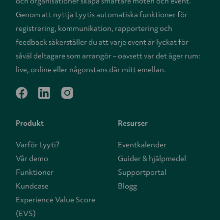
och organisationer skapa smartare möten och event.
Genom att nyttja Lyytis automatiska funktioner för
registrering, kommunikation, rapportering och
feedback säkerställer du att varje event är lyckat för
såväl deltagare som arrangör – oavsett var det äger rum:
live, online eller någonstans där mitt emellan.
facebook
linkedin
instagram
Produkt
Resurser
Varför Lyyti?
Eventkalender
Vår demo
Guider & hjälpmedel
Funktioner
Supportportal
Kundcase
Blogg
Experience Value Score
(EVS)