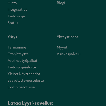
Hinta
Blogi
Integraatiot
Tietosuoja
Status
Yritys
Yhteystiedot
Tarinamme
Myynti
Ota yhteyttä
Asiakaspalvelu
Avoimet työpaikat
Tietosuojaseloste
Yleiset Käyttöehdot
Saavutettavuusseloste
Lyytin tietoturva
Lataa Lyyti-sovellus: