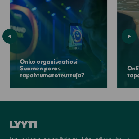
Onko organisaatiosi
Suomen paras
Onli
tapahtumatoteuttaja?
tapa
Lyyti on tapahtumanhallintajärjestelmä, jolla yritykset ja