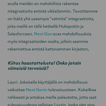
avulla meidän on mahdollista rakentaa
integraatioita entistä vikkelämmin. Tavoittemme
on lisätä yhä useampia “valmiita” integraatioita,
joita meillä on tällä hetkellä Hubspotiin ja
Salesforceen.
Next Gen
avaa mahdollisuuksia
myös integraatioiden osalta, jolloin saamme
rakennettua entistä kattavamman kirjaston,
Kiitos haastattelusta! Onko jotain
viimeisiä terveisiä?
Lauri: Jokaisella käyttäjällä on mahdollisuus
vaikuttaa
Next Genin
tulevaisuuteen. Kokeilkaa
rohkeasti ja antakaa meille palautetta, jotta saat
tulevaisuudessa sellaisen Lyytin, jonka olet aina