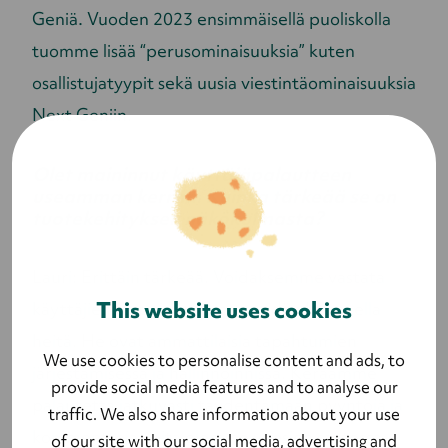
Geniä. Vuoden 2023 ensimmäisellä puoliskolla
tuomme lisää “perusominaisuuksia” kuten
osallistujatyypit sekä uusia viestintäominaisuuksia
Next Geniin.
Olet maininnut käyttäjäpalautteen
useamman kerran. Kuinka tärkeää se on
tuotekehityksen näkökulmasta?
Lauri: Erittäin tärkeää. Voidaksemme vastata
This website uses cookies
käyttäjien tarpeisiin, tulee meidän kuunnella
heitä. He ovat ammattilaisia tapahtumien
We use cookies to personalise content and ads, to
järjestämisessä ja hallinnoinnissa. Keräämme
provide social media features and to analyse our
palautetta jatkuvasti täydentämään pyyntöjä ja
traffic. We also share information about your use
kommentteja, joita olemme vuosien saatossa
of our site with our social media, advertising and