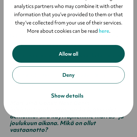
analytics partners who may combine it with other
keränneet. Palautteen avulla pystymme
information that you’ve provided to them or that
korjaamaan bugeja, mutta ennen kaikkea sitä
they’ve collected from your use of their services.
hyödyntämällä saamme monipuolisen ja
More about cookies can be read
here
.
helppokäyttöisen tuotteen, jota käyttäjämme
arvostavat! Käyttäjäpalaute oli itse asiassa se syy,
Allow all
minkä takia lähdimme Next Geniä kehittämään.
Meillä oli iso lista toiveita asiakkailta, joita meidän
ei aiemmalla tuotteella ollut mahdollista
Deny
toteuttaa.
Show details
Mari, sinä juonsit Next Genin
julkistustapahtuman, jonka lisäksi olet
demonnut sitä käyttäjillemme marras- ja
joulukuun aikana. Mikä on ollut
vastaanotto?