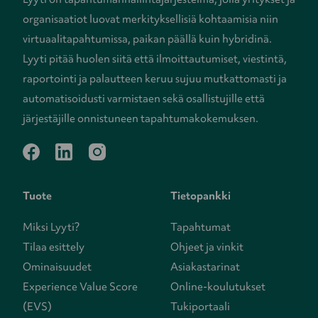
organisaatiot luovat merkityksellisiä kohtaamisia niin
virtuaalitapahtumissa, paikan päällä kuin hybridinä.
Lyyti pitää huolen siitä että ilmoittautumiset, viestintä,
raportointi ja palautteen keruu sujuu mutkattomasti ja
automatisoidusti varmistaen sekä osallistujille että
järjestäjille onnistuneen tapahtumakokemuksen.
facebook
linkedin
instagram
Tuote
Tietopankki
Miksi Lyyti?
Tapahtumat
Tilaa esittely
Ohjeet ja vinkit
Ominaisuudet
Asiakastarinat
Experience Value Score
Online-koulutukset
(EVS)
Tukiportaali