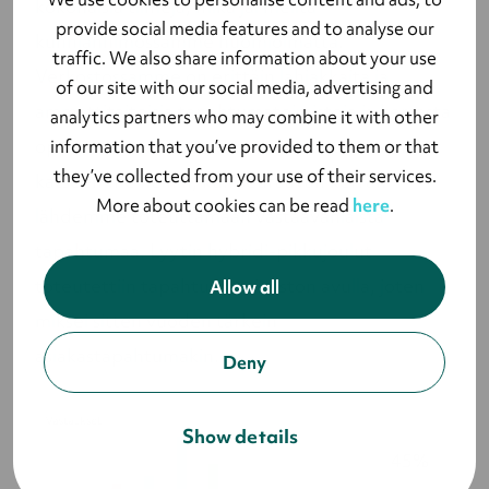
kokonaisia tiimejä, mikä jäi meiltä
provide social media features and to analyse our
kunnianhimossamme huomioimatta.
traffic. We also share information about your use
Verkostossamme on erittäin lahjakkaita ja
of our site with our social media, advertising and
ammattitaitoisia tapahtumatoimistoja ja kerrasta
analytics partners who may combine it with other
oppineena tulemme varmasti suuntaamaan
information that you’ve provided to them or that
they’ve collected from your use of their services.
katseemme heihin, kun seuraavan kerran
More about cookies can be read
here
.
lähdemme toteuttamaan vastaavanlaista
tapahtumaa. Lyytin hybridi-pikkujoulut
toteutettiin tapahtumatoimiston avulla, joten
Allow all
miksei sitten vuoden tärkein
asiakastapahtumakin.
Deny
Show details