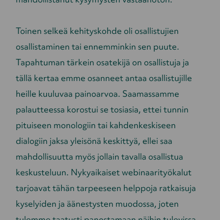
Toinen selkeä kehityskohde oli osallistujien
osallistaminen tai ennemminkin sen puute.
Tapahtuman tärkein osatekijä on osallistuja ja
tällä kertaa emme osanneet antaa osallistujille
heille kuuluvaa painoarvoa. Saamassamme
palautteessa korostui se tosiasia, ettei tunnin
pituiseen monologiin tai kahdenkeskiseen
dialogiin jaksa yleisönä keskittyä, ellei saa
mahdollisuutta myös jollain tavalla osallistua
keskusteluun. Nykyaikaiset webinaarityökalut
tarjoavat tähän tarpeeseen helppoja ratkaisuja
kyselyiden ja äänestysten muodossa, joten
tulemme taatusti panostamaan näihin tulevissa