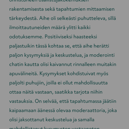
rakentamisesta sekä tapahtumien mittaamisen
tärkeydestä. Aihe oli selkeästi puhutteleva, sillä
ilmoittautuneiden määrä ylitti kaikki
odotuksemme. Positiiviseksi haasteeksi
paljastuikin tässä kohtaa se, että aihe herätti
paljon kysymyksiä ja keskustelua, ja moderointi
chatin kautta olisi kaivannut rinnalleen muitakin
apuvälineitä. Kysymykset kohdistuivat myös
paljolti puhujiin, joilla ei ollut mahdollisuutta
ottaa näitä vastaan, saatikka tarjota niihin
vastauksia. On selvää, että tapahtumassa jäätiin
kaipaamaan äänessä olevaa moderaattoria, joka
olisi jaksottanut keskustelua ja samalla
mahdollistanut kysymysten vastaanoton.