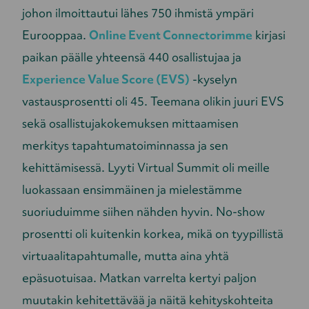
johon ilmoittautui lähes 750 ihmistä ympäri
Eurooppaa.
Online Event Connectorimme
kirjasi
paikan päälle yhteensä 440 osallistujaa ja
Experience Value Score (EVS)
-kyselyn
vastausprosentti oli 45. Teemana olikin juuri EVS
sekä osallistujakokemuksen mittaamisen
merkitys tapahtumatoiminnassa ja sen
kehittämisessä. Lyyti Virtual Summit oli meille
luokassaan ensimmäinen ja mielestämme
suoriuduimme siihen nähden hyvin. No-show
prosentti oli kuitenkin korkea, mikä on tyypillistä
virtuaalitapahtumalle, mutta aina yhtä
epäsuotuisaa. Matkan varrelta kertyi paljon
muutakin kehitettävää ja näitä kehityskohteita