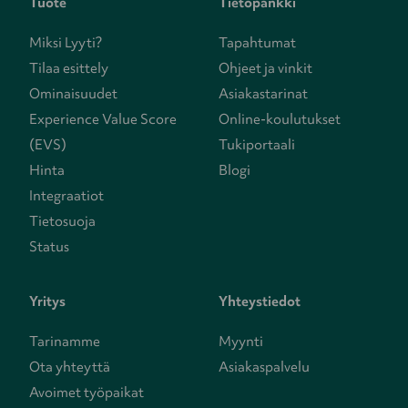
Tuote
Tietopankki
Miksi Lyyti?
Tapahtumat
Tilaa esittely
Ohjeet ja vinkit
Ominaisuudet
Asiakastarinat
Experience Value Score
Online-koulutukset
(EVS)
Tukiportaali
Hinta
Blogi
Integraatiot
Tietosuoja
Status
Yritys
Yhteystiedot
Tarinamme
Myynti
Ota yhteyttä
Asiakaspalvelu
Avoimet työpaikat