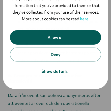
information that you’ve provided to them or that
they’ve collected from your use of their services.
Minska risken för mänskliga fel vid
More about cookies can be read
here
.
informationsdelning kring händelser genom
att införa tydliga protokoll.
Allow all
Se till att samarbetet med
tredjepartsleverantörer hanteras på ett
Deny
säkert sätt för att skydda er data.
Show details
6. Anonymiseringsfunktioner för
dataskydd
Data från event kan behöva anonymiseras efter
att eventet är över och den operationella