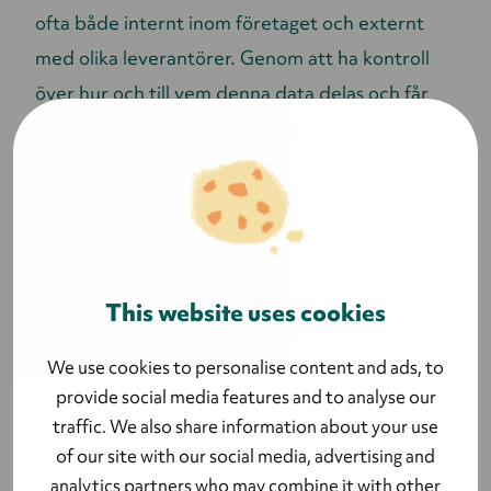
ofta både internt inom företaget och externt
med olika leverantörer. Genom att ha kontroll
över hur och till vem denna data delas och får
tillgång till kan vi förhindra både intrång och
datamissbruk.
Att tänka på:
Förhindra obehöriga från att få tillgång till
This website uses cookies
känslig information kring ert event.
We use cookies to personalise content and ads, to
provide social media features and to analyse our
Använd lösenordsskydd och
traffic. We also share information about your use
tidsbegränsningar för att kontrollera
of our site with our social media, advertising and
tillgången till rapporter.
analytics partners who may combine it with other