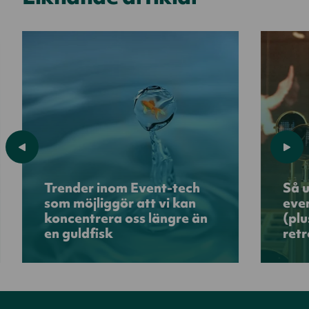
Trender inom Event-tech
Så u
som möjliggör att vi kan
even
koncentrera oss längre än
(pl
en guldfisk
ret