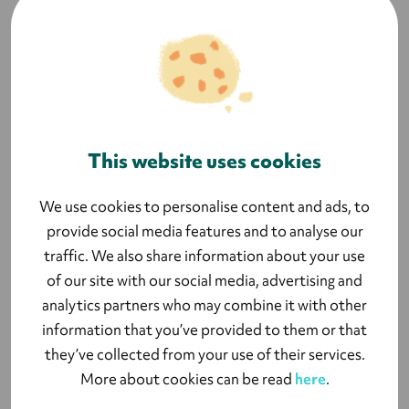
Alla företag har en skyldighet att tala om när
personuppgifter registreras, och ska även kunna
ge ut en kopia av dessa uppgifter. Om en person
ber att personliga data ska raderas, eller skickar
This website uses cookies
en begäran om dataåtkomst, kan uppgifter som
är på villovägar bli ett stort problem. Genom att
We use cookies to personalise content and ads, to
samla all data i Lyyti får ditt företag tillgång till en
provide social media features and to analyse our
uppsättning rapporter digitalt, och kan vid
traffic. We also share information about your use
behov snabbt radera en persons uppgifter eller
of our site with our social media, advertising and
lämna ut den information som finns registrerad.
analytics partners who may combine it with other
information that you’ve provided to them or that
they’ve collected from your use of their services.
De uppgifter som hanteras i systemet ägs alltid
More about cookies can be read
here
.
av ditt företag, inte av Lyyti.