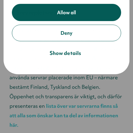
4. Serverplatser
Allow all
En annan central fråga handlar om serverplatser
Deny
och var uppgifterna lagras. Företag behöver
försäkra sig om att data inte flyttas till områden
Show details
som inte följer GDPR. Lyyti säkerställer detta
genom att behålla all sin databehandling, och
använda servrar placerade inom EU – närmare
bestämt Finland, Tyskland och Belgien.
Öppenhet och transparens är viktigt, och därför
presenteras en
lista över var servrarna finns så
att alla som önskar kan ta del av informationen
här.