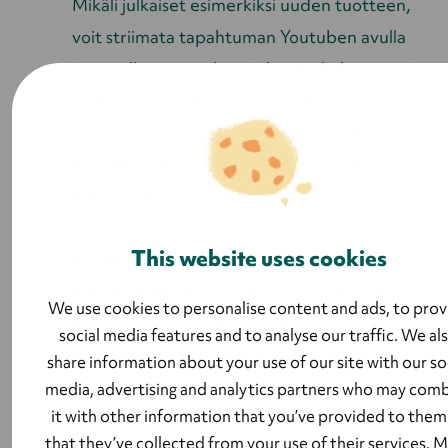
Mikäli julkaiset esimerkiksi uuden tuotteen,
voit striimata tapahtuman Youtuben avulla
ja samalla seurata Lyytin kautta kuka saapui
paikan päälle katsomaan lanseerausta.
Samaa ominaisuutta voi hyödyntää myös
ennakkomateriaalin jakamiseen ja katsoa
kuka on tehnyt kotiläksynsä!
This website uses cookies
Asiakkaamme Stockholm School of
Entrepreneurship käyttää Lyytiä erilaisten
We use cookies to personalise content and ads, to prov
brainstroming-workshoppien hallinnointiin.
social media features and to analyse our traffic. We al
Workshopin tulokset saadaan helposti
share information about your use of our site with our so
kerättyä talteen kyselytyökalullamme.
media, advertising and analytics partners who may com
it with other information that you’ve provided to them
that they’ve collected from your use of their services. 