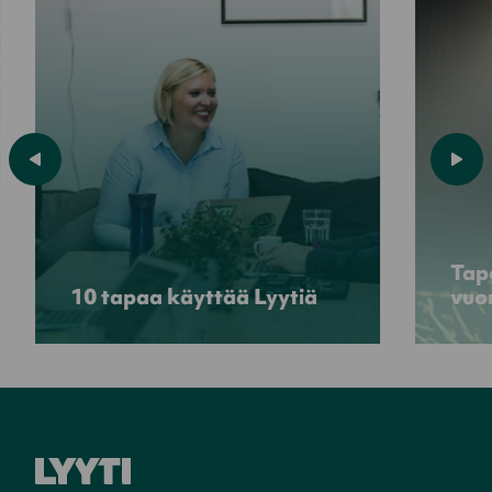
Tap
10 tapaa käyttää Lyytiä
vuo