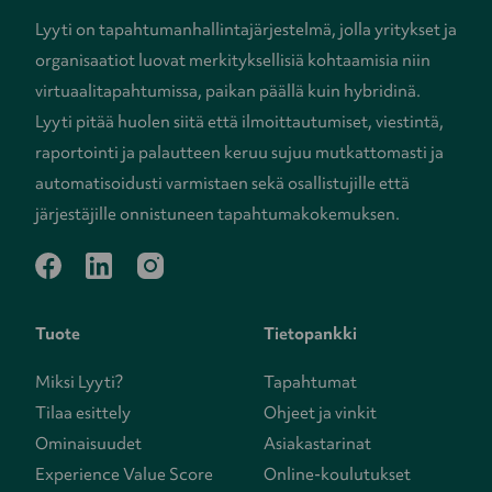
Lyyti on tapahtumanhallintajärjestelmä, jolla yritykset ja
organisaatiot luovat merkityksellisiä kohtaamisia niin
virtuaalitapahtumissa, paikan päällä kuin hybridinä.
Lyyti pitää huolen siitä että ilmoittautumiset, viestintä,
raportointi ja palautteen keruu sujuu mutkattomasti ja
automatisoidusti varmistaen sekä osallistujille että
järjestäjille onnistuneen tapahtumakokemuksen.
facebook
linkedin
instagram
Tuote
Tietopankki
Miksi Lyyti?
Tapahtumat
Tilaa esittely
Ohjeet ja vinkit
Ominaisuudet
Asiakastarinat
Experience Value Score
Online-koulutukset