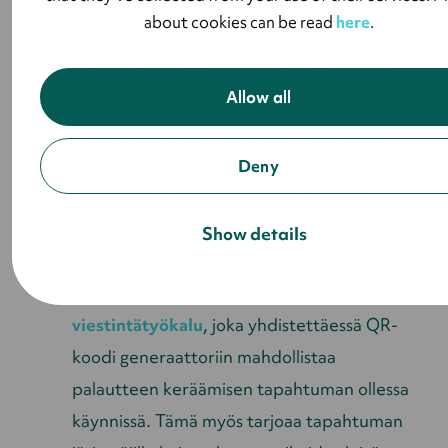
Lyytin ryhmäilmoittautumista voidaan
about cookies can be read
here
.
käyttää esimerkiksi kimppakyytien
järjestämiseen. Kapasiteetilla puolestaan
Allow all
voidaan rajoittaa matkustajien määrää
autoon sopivaksi. Kannattaa myös kysyä
matkustajien lempikappaleita
Deny
ilmoittautumisen yhteydessä ja tehdä
ajomatkasta unohtumaton kokemus.
Show details
Lyytin ominaisuuksiin kuuluu myös myös
viestintätyökalu
, joka yhdistettäessä QR-
koodi generaattoriin mahdollistaa
palautteen keräämisen tapahtuman ollessa
käynnissä. Tämä myös tarjoaa tapahtuman