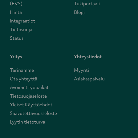
(EVS)
Tukiportaali
Hinta
Blogi
Integraatiot
Tietosuoja
Status
Yritys
Yhteystiedot
Tarinamme
Myynti
Ota yhteyttä
Asiakaspalvelu
Avoimet työpaikat
Tietosuojaseloste
Yleiset Käyttöehdot
Saavutettavuusseloste
Lyytin tietoturva