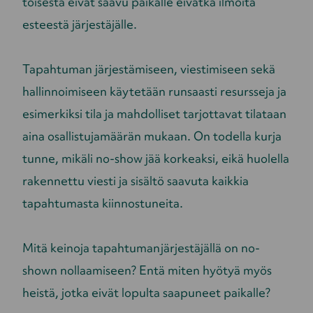
toisesta eivät saavu paikalle eivätkä ilmoita
esteestä järjestäjälle.
Tapahtuman järjestämiseen, viestimiseen sekä
hallinnoimiseen käytetään runsaasti resursseja ja
esimerkiksi tila ja mahdolliset tarjottavat tilataan
aina osallistujamäärän mukaan. On todella kurja
tunne, mikäli no-show jää korkeaksi, eikä huolella
rakennettu viesti ja sisältö saavuta kaikkia
tapahtumasta kiinnostuneita.
Mitä keinoja tapahtumanjärjestäjällä on no-
shown nollaamiseen? Entä miten hyötyä myös
heistä, jotka eivät lopulta saapuneet paikalle?