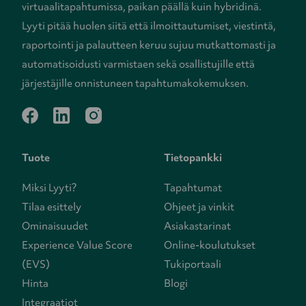
virtuaalitapahtumissa, paikan päällä kuin hybridinä.
Lyyti pitää huolen siitä että ilmoittautumiset, viestintä,
raportointi ja palautteen keruu sujuu mutkattomasti ja
automatisoidusti varmistaen sekä osallistujille että
järjestäjille onnistuneen tapahtumakokemuksen.
facebook
linkedin
instagram
Tuote
Tietopankki
Miksi Lyyti?
Tapahtumat
Tilaa esittely
Ohjeet ja vinkit
Ominaisuudet
Asiakastarinat
Experience Value Score
Online-koulutukset
(EVS)
Tukiportaali
Hinta
Blogi
Integraatiot