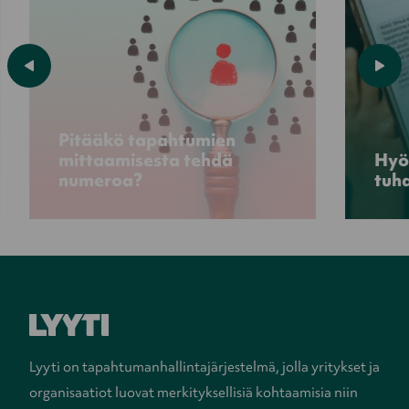
Pitääkö tapahtumien
mittaamisesta tehdä
Hyö
numeroa?
tuha
Lyyti on tapahtumanhallintajärjestelmä, jolla yritykset ja
organisaatiot luovat merkityksellisiä kohtaamisia niin