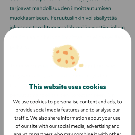
tarjoavat mahdollisuuden ilmoittautumisen
muokkaamiseen. Peruutuslinkin voi sisällyttää
jokaiseen tapahtumasta lähtevään viestiin, jolloin
osallistujan on helppo ilmoittaa, jos ei pääsekään
paikalle.
Jos tapahtumasi osallistujakustannukset ovat
erityisen kalliit, voit vaikka omistaa yhden
tapahtumaa koskevista viesteistä
This website uses cookies
peruutusmahdollisuuden korostamiseen. On
We use cookies to personalise content and ads, to
aina parempi toimia vastuullisesti, vaikka se
provide social media features and to analyse our
tarkoittaisikin yhden osallistujan menettämistä.
traffic. We also share information about your use
of our site with our social media, advertising and
No-show ei ole maailmanloppu
analytics partners who may combine it with other