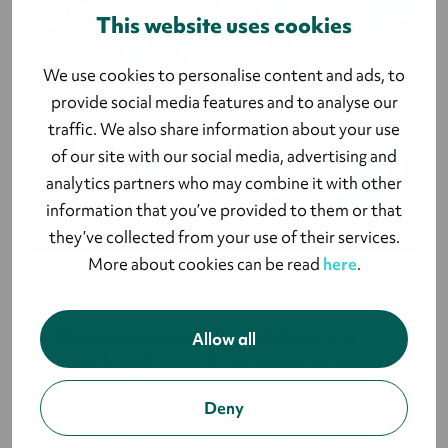
This website uses cookies
We use cookies to personalise content and ads, to
provide social media features and to analyse our
traffic. We also share information about your use
of our site with our social media, advertising and
analytics partners who may combine it with other
information that you’ve provided to them or that
they’ve collected from your use of their services.
More about cookies can be read
here
.
TAPAHTUMAMARKKINOINTI
Huomaamme tapahtumien
Allow all
merkityksen, kun niitä ei enää
ole
Deny
Nyt jos koskaan tapahtumien merkitys korostuu,