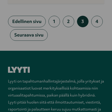
Edellinen sivu
1
2
3
4
Seuraava sivu
Lyyti on tapahtumanhallintajärjestelmä, jolla yritykset ja
organisaatiot luovat merkityksellisiä kohtaamisia niin
virtuaalitapahtumissa, paikan päällä kuin hybridinä.
Lyyti pitää huolen siitä että ilmoittautumiset, viestintä,
raportointi ja palautteen keruu sujuu mutkattomasti ja