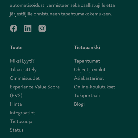
automatisoidusti varmistaen sekä osallistujille että
järjestäjille onnistuneen tapahtumakokemuksen.
facebook
linkedin
instagram
Tuote
Tietopankki
Miksi Lyyti?
Tapahtumat
Tilaa esittely
Ohjeet ja vinkit
Ominaisuudet
Asiakastarinat
Experience Value Score
Online-koulutukset
(EVS)
Tukiportaali
Hinta
Blogi
Integraatiot
Tietosuoja
Status