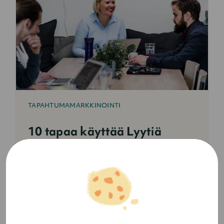
TAPAHTUMAMARKKINOINTI
10 tapaa käyttää Lyytiä
Tietyt tavat ja rutiinit ohjaavat työmme
toimintatapoja, ja kun puhutaan tapahtumista ja
niiden...