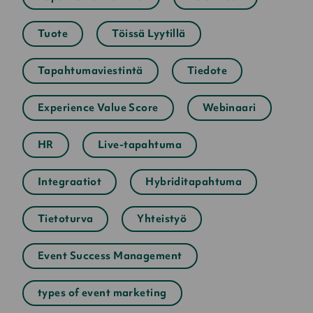
Tuote
Töissä Lyytillä
Tapahtumaviestintä
Tiedote
Experience Value Score
Webinaari
HR
Live-tapahtuma
Integraatiot
Hybriditapahtuma
Tietoturva
Yhteistyö
Event Success Management
types of event marketing